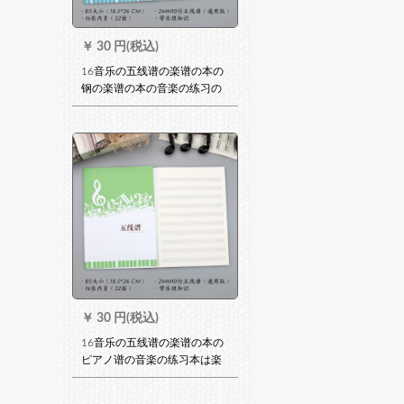
￥
30 円(税込)
16音乐の五线谱の楽谱の本の
钢の楽谱の本の音楽の练习の
楽谱は浅い青をカスタスとす
ることです(16枚の2 mm 10行
の内のペ-ジ)
￥
30 円(税込)
16音乐の五线谱の楽谱の本の
ピアノ谱の音楽の练习本は楽
理をつけて草の绿をカステラ
することとです。（16枚の2