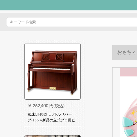
おもちゃ
ります。小
￥
262,400 円(税込)
京珠(JINGZHU)パ-ルリバー
プ-155 A新品の立式プロ用ピ
アノ88キーボード125 CM
BUTP-155 A