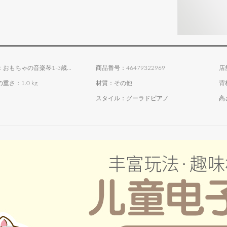
商品名称：おもちゃの音楽琴1-3歳0早教6赤ん坊の電子琴の赤ちゃん9ヶ月前にミニピアノのピンクの充電版+爬行小熊
商品番号：46479322969
店
重さ：1.0 kg
材質：その他
背
スタイル：グーラドピアノ
高