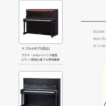
mm 10行の内ペ）
商品の毛の
色:その他
￥
236,640 円(税込)
ブラス・ルセレDシリズ縦型
ピアノS型初心者プロ用演奏家
庭学校S 118 L黒