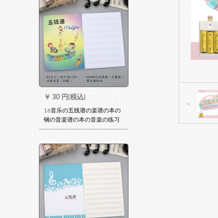
￥
30 円(税込)
<
16音乐の五线谱の楽谱の本の
钢の音楽谱の本の音楽の练习
の楽谱は漫画の色をカスタス
マスとすることです(16枚の4
mm 8行の内ペ-ジ)