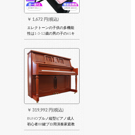
￥
1,672 円(税込)
エレクトーンの子供の多機能
性は1-3-12歳の男の子の61キ
ーボードのピアノの赤ちゃん
の家庭用おもちゃんの琴の進
級版（ピンク）の贈物のバッ
グ+琴架+イヤホーンの琴のカ
バの数字のボンド
￥
319,992 円(税込)
BUNOブルノ縦型ピアノ成人
初心者88鍵プロ用演奏家庭教
育用入門ハイヘンドップ用原