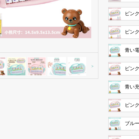
ピンク
ピン
青い
>
ピン
青い
ピン
ブルー