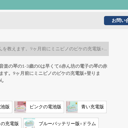
お問い
ゃんを教えます。9ヶ月前にミニピノのピケの充電版+登
音楽の琴の1-3歳の0は早くて6赤ん坊の電子の琴の赤
ます。9ヶ月前にミニピノのピケの充電版+登りま
ん
電池版
ピンクの電池版
青い充電版
クの充電版
ブルーバッテリー版+ドラム