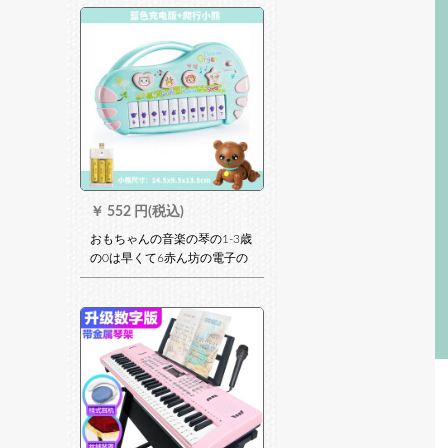
￥
552 円(税込)
おもちゃんの音楽の琴の1-3歳
の0は早くて6赤ん坊の電子の
琴の赤ちゃんを教えます。9ヶ
月前にミニピノの青い充電版
+登ります。小くまさん