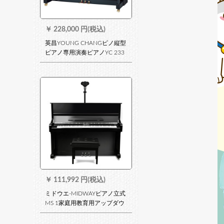
￥
228,000 円(税込)
英昌YOUNG CHANGピノ縦型
ピアノ専用演奏ピアノYC 233
T BPの定金専门撮影、単独购
入连络先YC 123 T BP
￥
111,992 円(税込)
ミドウエ-MIDWAYピアノ立式
MS 1家庭用教育用アップダウ
ン演奏縦型ピアノ10年保証高
121 cmブラックMS-1ブラック