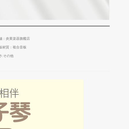
舗：炎黄楽器旗艦店
板材質：複合音板
さ:その他