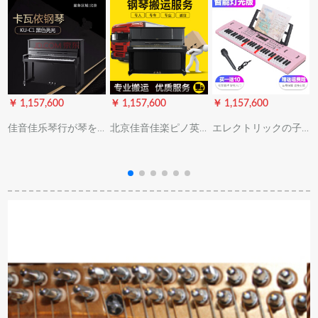
￥ 1,157,600
￥ 1,157,600
￥ 1,157,600
￥
佳音佳乐琴行が琴を
北京佳音佳楽ピノ英
エレクトリックの子
借りる北京の同城の
昌珠江カワワワワイ
供の女の子多機能1-
ピアノはKU-C 1/CA
ヤハピアノ調音サー
3-12歳の男の子61キ
初心者をレンタルト
ビスピーノ搬送調音
ーボードのピアノの
します。
師調琴修理ピノ調律
赤ちゃんの家庭用お
弁護士ピノ搬送調律
もちゃんの琴の知能
弁護士。
版