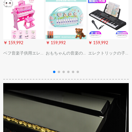
￥ 159,992
￥ 159,992
￥ 159,992
￥
ベフ音楽子供用エレ
おもちゃんの音楽の
エレクトリックの子
珠
クトリックの初心者
琴の1-3歳の0は早く
供供の初心者の女の
3-6-12歳のおもちゃ
て6赤ん坊の電子の琴
子多機能1-12歳の男
ん多目的男性少女プ
の赤ちゃんを教えま
の子61キーボードの
ロシュート入门
す。9ヶ月前にミニピ
ピアノの赤ちゃんの
ノの青い電池版+登り
家庭用おもちゃんの
ます。小くまさん
琴の知能版（黒）の
贈り物は知能の照明
のキーボードを包む
ことです。