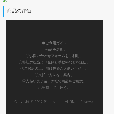
商品の評価
◆ご利用ガイド
①商品を選択。
②お問い合わせフォームをご利用。
③弊社の担当より金額と手数料などを返信。
④ご検討の上、届け先をご返信いただく。
⑤支払い方法をご案内。
⑥支払い完了後、弊社で商品をご用意。
⑦出荷して、届く。
Copyright © 2019 PianoIsland - All Rights Reserved