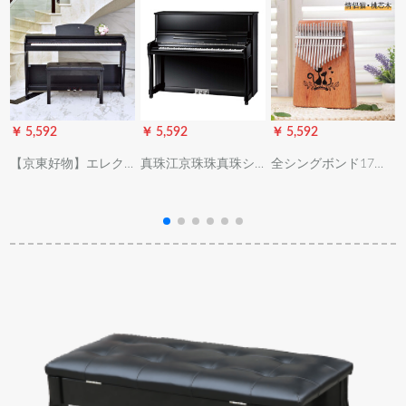
￥ 5,592
￥ 5,592
￥ 5,592
￥
【京東好物】エレク
真珠江京珠珠真珠シ
全シングボンド17音
トリックス88キーボ
リズBUSSP 233 Bブ
琴亲指琴指ピアノ初
ードの重ハンマアレ
レット/ホワイ家庭用
心者学生カープ猫桃
ード試験では、成人
教育用縦型ピノホワ
芯木【全セト】
家庭用小児用ディジ
ト
タルピノ初心者-805
押し蓋-重さ調節力-木
目黒(椅子付)