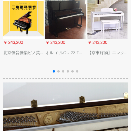
￥ 243,200
￥ 243,200
￥ 243,200
￥
北京佳音佳楽ピノ英
オルゴ-ルOU-23 T黒
【京東好物】エレク
昌珠江カワワヤヤハ
88鍵盤真ピアノ縦型
トリックス88キーボ
ピアノ調音サービス
ピアノ購入琴北京ピ
ードの重ハンマアー
ピノ搬送調音師調琴
アリングアールジッ
ルドテストは、成人
修理ピノ調律弁護士
プジップテープテー
家庭用幼児用デジタ
グーラドピノ調音師
プテープドッテテノ
ルピノの指定アルプ
ート一年（保証金な
ド試験に合格しまし
し）
た。