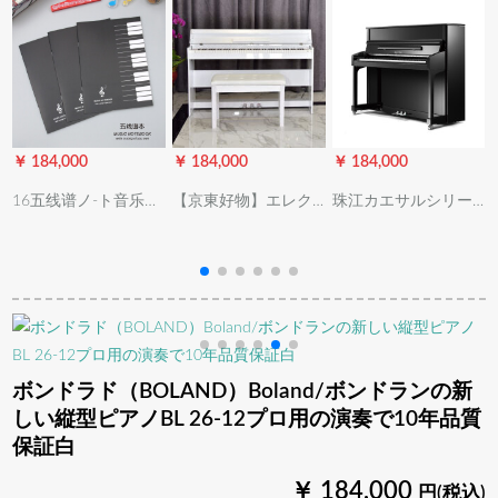
￥ 184,000
￥ 184,000
￥ 184,000
￥
16五线谱ノ-ト音乐五
【京東好物】エレク
珠江カエサルシリー
线谱本楽谱练习帐24
トリックス88キーボ
ズチカ縦型ピアノカ
枚/48面20册セトで4
ードの重ハンマアー
ズベルクドゥイツ工
ぃ
册をプレゼにしま
ルド試験では、成人
芸の新しわざピアノ
す。
家庭用幼児用デジタ
KHA 1/A 2/A 3/A 5/A
ルピノの指定アルト
6演奏学習用琴KHA 1
試験を行った。
118 CM
ボンドラド（BOLAND）Boland/ボンドランの新
しい縦型ピアノBL 26-12プロ用の演奏で10年品質
保証白
￥ 184,000
円(税込)