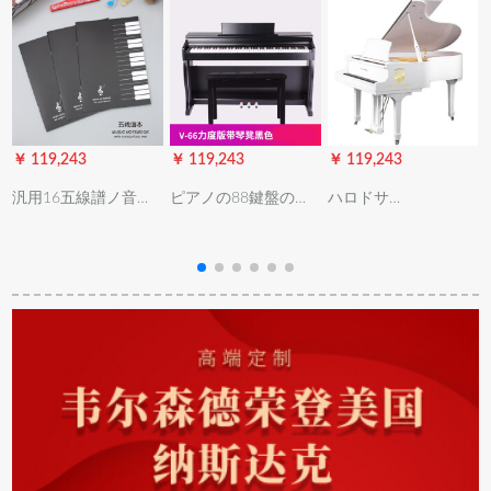
￥ 119,243
￥ 119,243
￥ 119,243
￥
汎用16五線譜ノ音楽
ピアノの88鍵盤の重
ハロドサ
唐
五線譜練習帳楽譜知
さのハンマの3は、学
（HARRODSER）
識付16枚/32面の100
び舎で幼児教育の成
HG-158 Zシリズのオ
冊を20冊プロシュー
人の家庭用児童の初
リジナルル入力自動
トします。
心者をよく踏みま
演奏のトラーグアル
す。
プロ用演奏グーラド
ピノ白
ズ