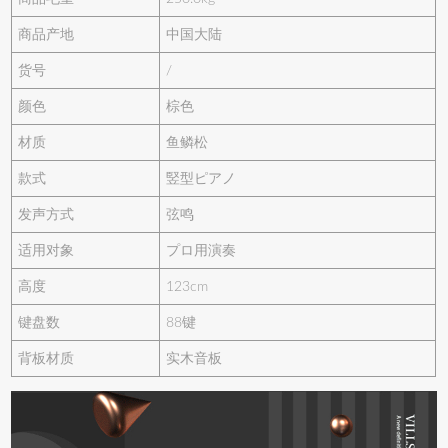
商品产地
中国大陆
货号
/
颜色
棕色
材质
鱼鳞松
款式
竪型ピアノ
发声方式
弦鸣
适用对象
プロ用演奏
高度
123cm
键盘数
88键
背板材质
实木音板