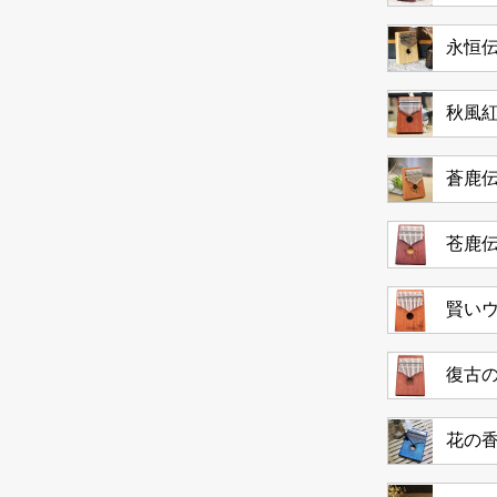
永恒
秋風紅
蒼鹿
苍鹿
賢いウ
復古
花の