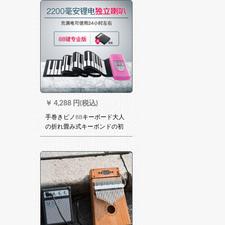
音師
￥
4,288 円(税込)
手巻きピノ88キーボード大人
の折れ畳み式キーボンドの初
心者の手巻きき电子ピアノ
（2090版）の88キーボード
+スピカを持って参します+资
料を独学します。