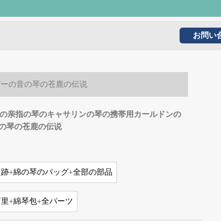
お問い
バーの音の琴の苍鹿の伝说
琴の亲指の琴のキャサリンの琴の携帯用カールドンの
の琴の苍鹿の伝说
跡+綿の琴のバッグ+全部の部品
里+綿琴包+全パーツ