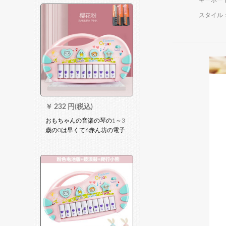
キーボー
CM黒ストレット足
スタイル
￥
232 円(税込)
おもちゃんの音楽の琴の1～3
歳の0は早くて6赤ん坊の電子
の琴の赤ちゃんを教えます。9
ヶ月前にミニピノのピニング
の電池版を教えます。