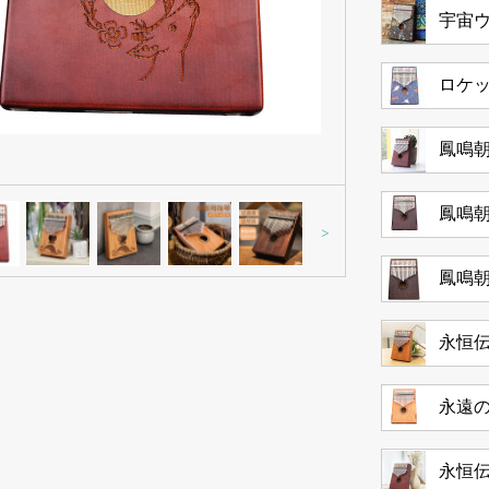
宇宙
ロケ
鳳鳴
鳳鳴
>
鳳鳴
永恒
永遠
永恒