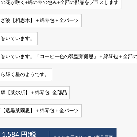
みの花が咲く+綿の琴の包み+全部の部品をプラスします
さざ波【相思木】＋綿琴包＋全パーツ
を巻いています。
を巻いています。「コーヒー色の弧型莱爾思」＋綿琴包＋全部
きら輝く星のようです。
交辉【莱尔斯】＋綿琴包+全部品
下【透黒莱爾思】＋綿琴包＋全パーツ
 1,584 円(税