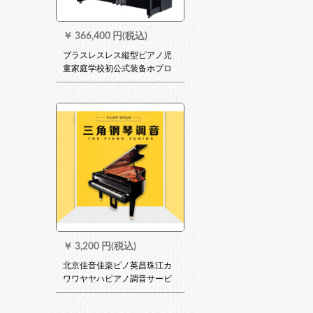
￥
366,400 円(税込)
ブラスレスレス縦型ピアノ児
童家庭学校初公式装备ホプロ
フィットLP 560 F 430黒
￥
3,200 円(税込)
北京佳音佳楽ピノ英昌珠江カ
ワワヤヤハピアノ調音サービ
スピノ搬送調音師調琴修理ピ
ノ調律弁護士グーラドピノ調