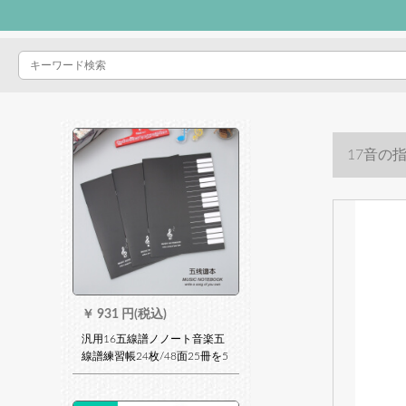
17音の
￥
931 円(税込)
汎用16五線譜ノノート音楽五
線譜練習帳24枚/48面25冊を5
冊にして送ります。