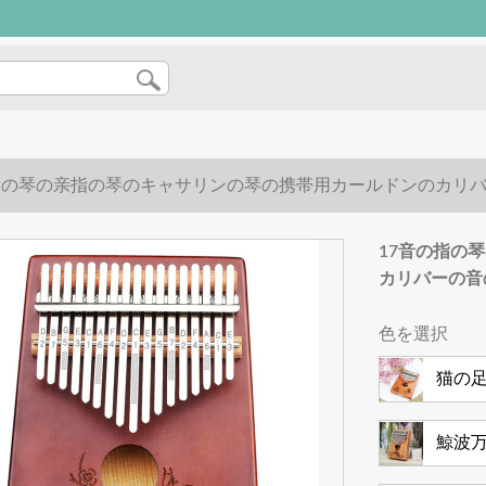
指の琴の亲指の琴のキャサリンの琴の携帯用カールドンのカリ
17音の指の
カリバーの音
色を選択
猫の足
鯨波万