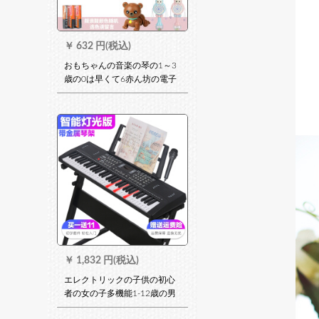
￥
632 円(税込)
おもちゃんの音楽の琴の1～3
歳の0は早くて6赤ん坊の電子
の琴の赤ちゃんを教えます。9
ヶ月前にミニピノのピケの電
池のバージョン+を教えます。
￥
1,832 円(税込)
エレクトリックの子供の初心
者の女の子多機能1-12歳の男
の子61キーボードのピアノの