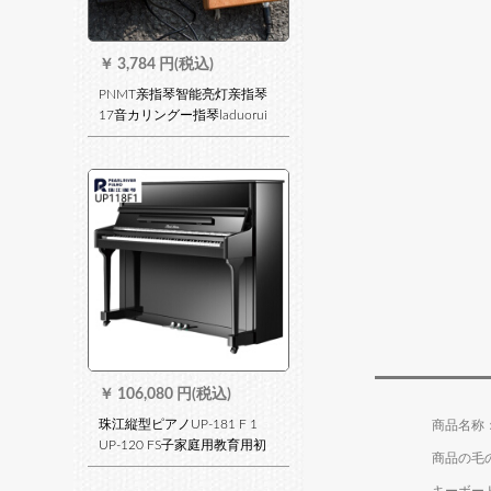
￥
3,784 円(税込)
PNMT亲指琴智能亮灯亲指琴
17音カリングー指琴laduorui
啦ドラックピアノ30首の电气
ボブ＋专用スピプ
￥
106,080 円(税込)
珠江縦型ピアノUP-181 F 1
UP-120 FS子家庭用教育用初
商品の毛の
心者アタッチメントドットコ
ムピノロックUP 118 F 1=118