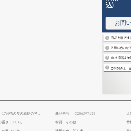
込)
お問
商品名称：17音指の琴の親指の琴のカリンの巴琴の携帯カードのバーレーンkalimba琴の震え音の琴の蒼鹿の伝説
商品番号：40286597138
店
重さ：1.0 kg
材質：その他
背