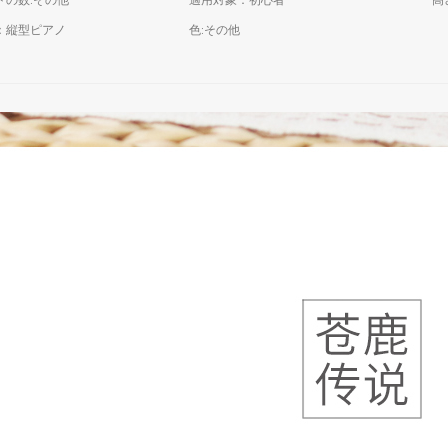
ドの数:その他
適用対象：初心者
高
：縦型ピアノ
色:その他