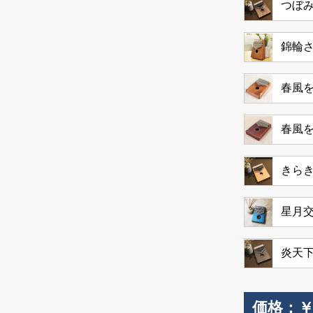
つぼ
錦輪
春風
春風
きら
星月
炎天
価格：
￥