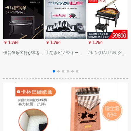
￥ 1,984
￥ 1,984
￥ 1,984
￥
佳音佳乐琴行が琴を
手巻きピノ88キーボ
Ӣレン(HAI LUN)グー
借りる北京同城ピア
ード大人用折りたた
ラッドピアノ・アノ
ノレン-C 1/CA初心者
たたみたポケモン初
JNS 152新品ピアノ芸
アプレット试験合格
心者の手巻き電子ピ
术演奏ピアノ军格イ
者の家庭用琴のレン
アノ（2090版）黒88
ン
ノ
タルルは一年半(18ヶ
キーボード＋スピカ
月)です。
サポート＋自己学習
資料