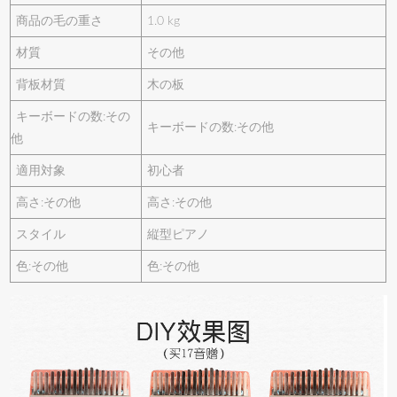
商品の毛の重さ
1.0 kg
材質
その他
背板材質
木の板
キーボードの数:その
キーボードの数:その他
他
適用対象
初心者
高さ:その他
高さ:その他
スタイル
縦型ピアノ
色:その他
色:その他