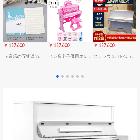
￥ 137,600
￥ 137,600
￥ 137,600
￥
16音乐の五线谱の楽
ベン音楽子供用エレ
ステラウスSTRAUS縦
谱の本の钢の楽谱の
クトリックの初心者
型ピアノ12 H 211
本の音楽の练习の楽
3-6-12歳のおもちゃ
HYクラ123 Y初心者
グ
谱は浅い青をカスタ
ん多目的男性女性プ
家庭成人児童教育用
スとすることです(16
ロシュート入门
音協アプレットテス
枚の2 mm 10行の内
ト88キーボードピノ
のペ-ジ)
121 HYホワイトアプ
レット