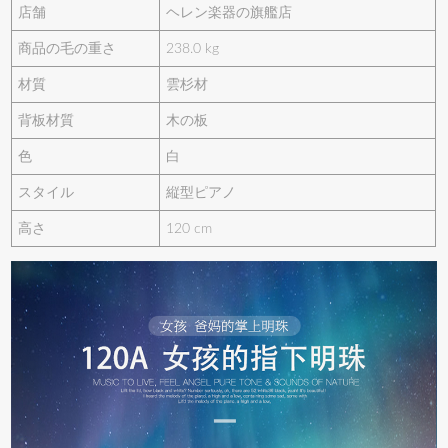
店舗
ヘレン楽器の旗艦店
商品の毛の重さ
238.0 kg
材質
雲杉材
背板材質
木の板
色
白
スタイル
縦型ピアノ
高さ
120 cm