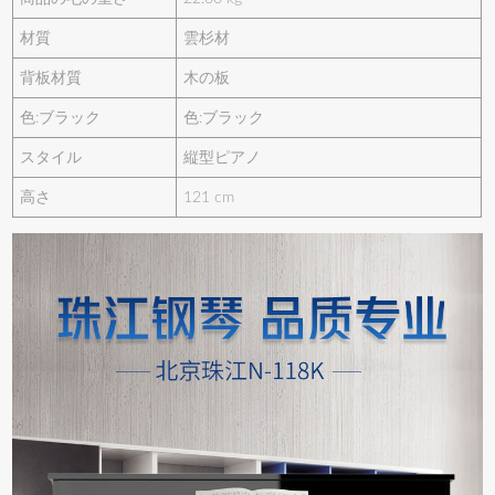
材質
雲杉材
背板材質
木の板
色:ブラック
色:ブラック
スタイル
縦型ピアノ
高さ
121 cm