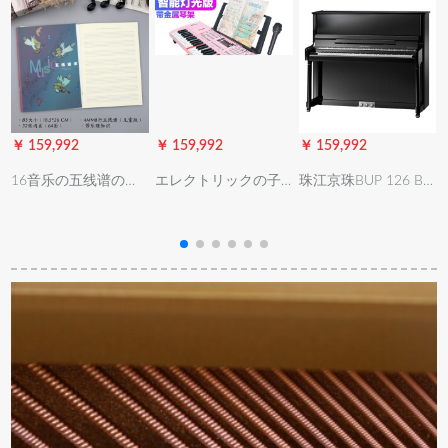
￥ 159,992
￥ 159,992
￥ 159,992
￥
16音乐の五线谱の楽
エレクトリックの子
珠江京珠BUP 126 B
谱の本の钢の楽谱の
供供の初心者の女の
パンシリズの新しい
练习本は楽理を持っ
子多機能1-12歳の男
家庭用教育用ピアノ
ています。天使を注
の子61キーボードの
学生縦型ピアノ白
文してください。そ
ピアノの赤ちゃんの
して、ここでやりま
家庭用おもちゃんの
す。(32枚の4 mm 8行
琴の知能版(ピンク)の
の内ペ-ジ)
贈り物の包み+琴架の
知能の照明のキーボ
ード