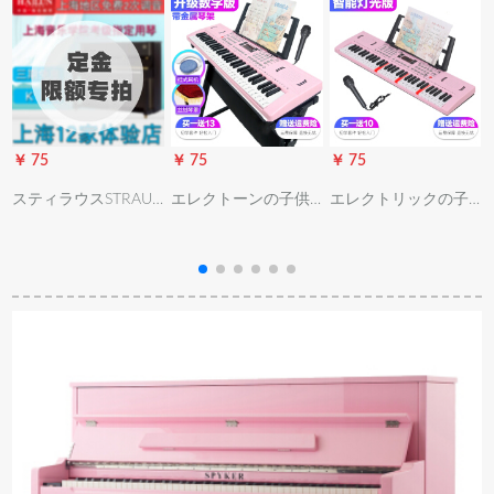
￥ 75
￥ 75
￥ 75
￥
スティラウスSTRAUS
エレクトーンの子供
エレクトリックの子
青
縦型ピアノ120 H 211
の多機能性は1-3-12
供の女の子多機能1-
HYクラ123 Y初心者
歳の男の子の61キー
3-12歳の男の子61キ
家庭成人児童教育用
ボードのピアノの赤
ーボードのピアノの
音協アクテープド試
ちゃんの家庭用おも
赤ちゃんの家庭用お
験88キーボードピア
ちゃんの琴の進級版
もちゃんの琴の知能
ノの制限額の定額制
（ピンク）の贈物の
版
金専拍
バッグ+琴架+イヤホ
ーンの琴のカバの数
字のボンド