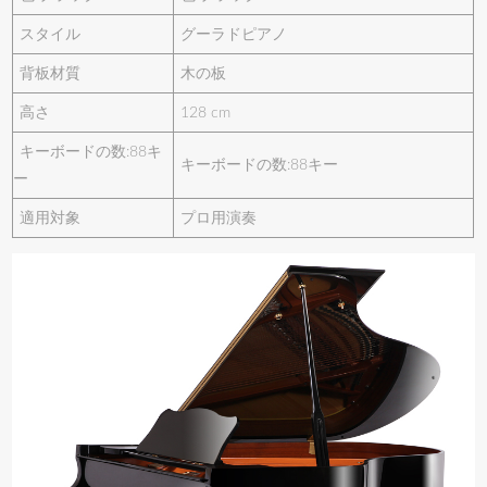
スタイル
グーラドピアノ
背板材質
木の板
高さ
128 cm
キーボードの数:88キ
キーボードの数:88キー
ー
適用対象
プロ用演奏