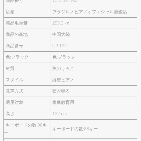
商品番号
1057854500
店舗
ブラジルノピアノオフィシャル旗艦店
商品毛重量
255.0 kg
商品の産地
中国大陸
商品番号
UP-122
色:ブラック
色:ブラック
材質
魚のうろこ
スタイル
縦型ピアノ
発声方式
弦が鳴る
適用対象
家庭教育用
高さ
122 cm
キーボードの数:88キ
キーボードの数:88キー
ー