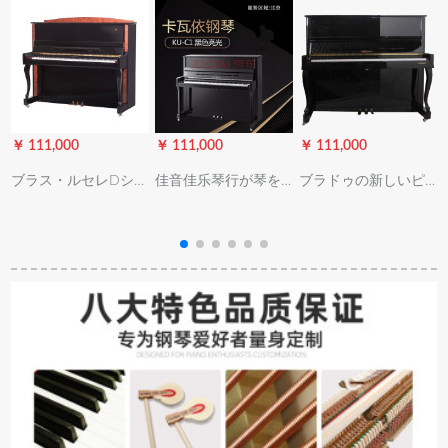
￥ 111,000
￥ 111,000
￥ 111,000
￥
ブラス・ルセレDシリ
佳音佳乐琴行が琴を
ブラドゥの新しいピ
C
ズ縦型ピアノS型初心
借りる北京同城ピア
アノ88鍵盤の本当の
者プロ用演奏家庭学
ノレン-C 1/CA初心者
ピアノの縦型ピアノ
校S 123 Kブラク
アプレット试験合格
は北京の同城のピア
者の家庭用琴のレン
ノをレンテルして琴
タルルは一年半(18ヶ
のプロをレンテルし
月)です。
てピアノを調律して1
駅式のサビスのピア
ノを加減します。