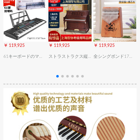
￥ 119,925
￥ 119,925
￥ 119,925
￥
61キーボードのマイ
ストラストラクス縦
全シングボンド17音
クマイクとエレクン
型ピアノ12 H 211
琴亲指琴指ピアノ初
子供供楽器おもちゃ
HYクラ123 Y初心者
心者学生カープ猫桃
んピノ多機能音楽教
家庭成人児童教育用
芯木【全セト】
育用ピノ75 CM中国
音協のアタッチド試
語版61ケキース6112
験は88キーボードピ
ノJ 123 Y欧式クラジ
ックです。