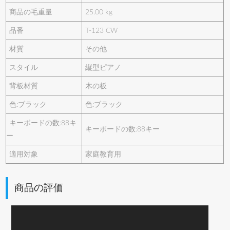
商品の毛重量
25.00 kg
品番
T-123 CW
材質
その他
スタイル
縦型ピアノ
背板材質
木の板
色:ブラック
色:ブラック
キーボードの数:88キ
キーボードの数:88キー
ー
適用対象
家庭教育用
商品の評価