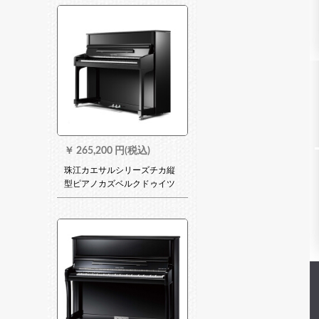
ます。
￥
265,200 円(税込)
珠江カエサルシリーズチカ縦
型ピアノカズベルクドゥイツ
工芸の新しわざピアノKHA
1/A 2/A 3/A 5/A 6演奏学習用
琴KHA 2 121 CM