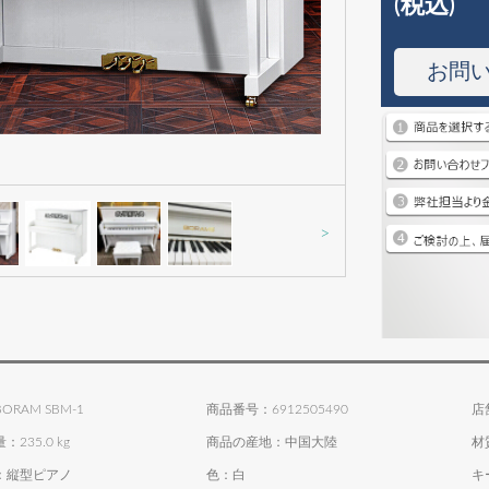
(税込)
お問
>
RAM SBM-1
商品番号：6912505490
店
235.0 kg
商品の産地：中国大陸
材
：縦型ピアノ
色：白
キ