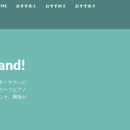
OME
おすすめ１
おすすめ２
おすすめ３
and!
中！ヤマハピ
ラーフピアノ
こそ。興味が