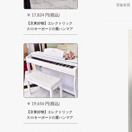
背板材質
￥
17,824 円(税込)
【京東好物】エレクトリック
ス88キーボードの重ハンマア
レード試験では、成人家庭用
幼児用デジタルピノ初心
者-802斜蓋-重さ調節度-木目
白(椅子付)
￥
19,656 円(税込)
【京東好物】エレクトリック
ス88キーボードの重ハンマア
レード試験では、成人家庭用
幼児用ディジタルピノ初心