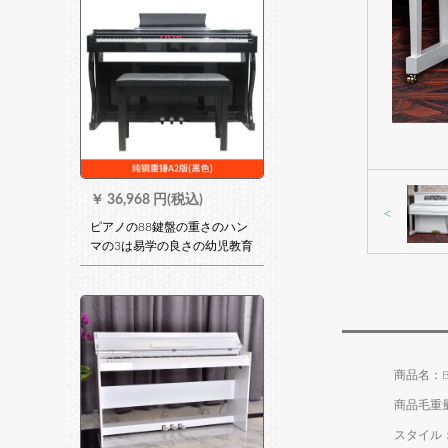
￥
36,968 円(税込)
<
ピアノの88鍵盤の重さのハン
マの3は易学の良さの幼児教育
の成人の家庭用子供の初心者
の進級試験を踏みます。電子
のピアノの純粋な鋼A 2と明か
りの弾(重いハンマのキーボー
ド)を試験して漆黒をふりま
す。
商品名：BO
商品毛重量：
スタイル