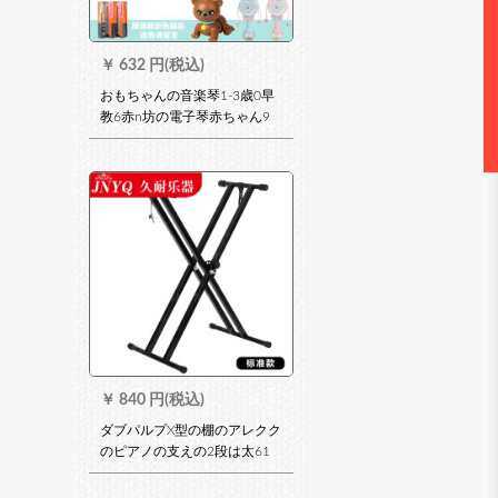
￥
632 円(税込)
おもちゃんの音楽琴1-3歳0早
教6赤n坊の電子琴赤ちゃん9
ヶ月前にミニピノの青い電池
版+ロンドン+爬行熊
￥
840 円(税込)
ダブパルプX型の棚のアレクク
のピアノの支えの2段は太61
キーボードの88鍵盤をプレし
て高琴架のX型の標準項を支え