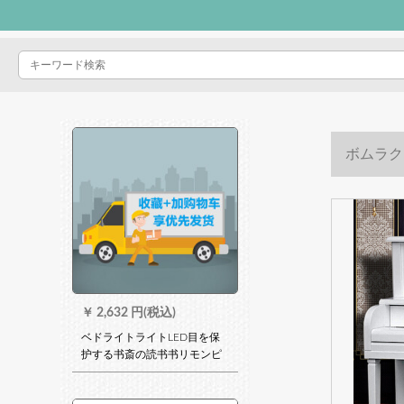
ボムラク
M
￥
2,632 円(税込)
ベドライトライトLED目を保
护する书斎の読书书リモンピ
アノ北欧ネトレッドのセンス
を优先します。