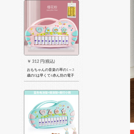
者-805押し蓋-重さ調節力-木
目白(椅子付)
￥
312 円(税込)
おもちゃんの音楽の琴の1～3
歳の0は早くて6赤ん坊の電子
の琴の赤ちゃんを教えます。9
ヶ月前にミニピノのコピーを
教えます。