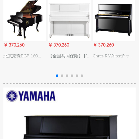
￥ 370,260
￥ 370,260
￥ 370,260
￥
北京京珠BGP 160
【全国共同保険】ド
Chres R.Walterチャイ
A/BGP 150 A glandピ
イツカネネ家庭用デ
ズーウォートレート
アノプロ用演奏大人
ィックプロ用児童生
シカゴリズピアノCU-
初心者パエルリバ150
徒がピアノの練習を
A 1家庭用トレーニン
琴
Aホワイト
するスタドンピノ真
縦型ピアノ
新したピアノ初心者
縦型ピノ成人乐器ホ
ワイ