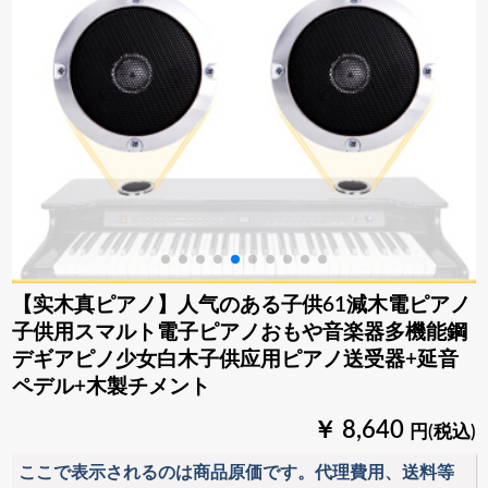
【实木真ピアノ】人气のある子供61減木電ピアノ
子供用スマルト電子ピアノおもや音楽器多機能鋼
デギアピノ少女白木子供应用ピアノ送受器+延音
ペデル+木製チメント
￥ 8,640
円(税込)
ここで表示されるのは商品原価です。代理費用、送料等