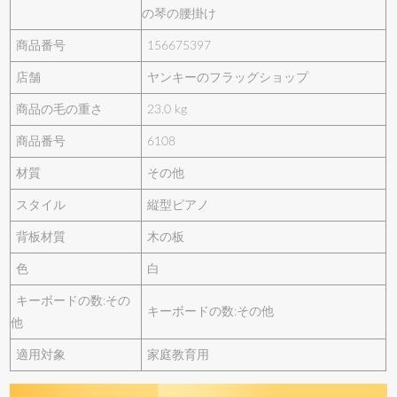
の琴の腰掛け
商品番号
156675397
店舗
ヤンキーのフラッグショップ
商品の毛の重さ
23.0 kg
商品番号
6108
材質
その他
スタイル
縦型ピアノ
背板材質
木の板
色
白
キーボードの数:その
キーボードの数:その他
他
適用対象
家庭教育用