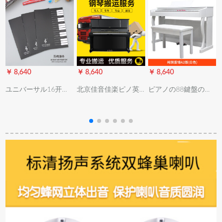
￥ 8,640
￥ 8,640
￥ 8,640
￥
ユニバーサル16开五
北京佳音佳楽ピノ英
ピアノの88鍵盤の重
线谱楽谱楽谱楽谱本
昌珠江カワワワワイ
さのハンマの3は、学
习帐ロゴマク知识1册
ヤハピアノ調音サー
び取って、子供をよ
32枚/64面50册セク
ビスピーノ搬送調音
き教えます。家庭用
ト10册プロシュート
師調琴修理ピノ調律
子供供の初心者の进
します。
弁護士ピノ搬送調律
级试験を受けます。
弁護士。