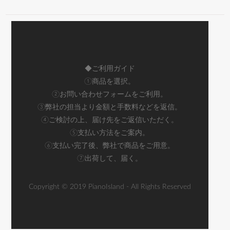
◆ご利用ガイド
①商品を選択。
②お問い合わせフォームをご利用。
③弊社の担当より金額と手数料などを返信。
④ご検討の上、届け先をご返信いただく。
⑤支払い方法をご案内。
⑥支払い完了後、弊社で商品をご用意。
⑦出荷して、届く。
Copyright © 2019 PianoIsland - All Rights Reserved