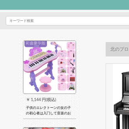
北のプロ
￥
1,144 円(税込)
子供のエレクトーンの女の子
の初心者は入门して音楽のお
もちゃんの赤ちゃんの多机能
の小さささピノを演奏する子