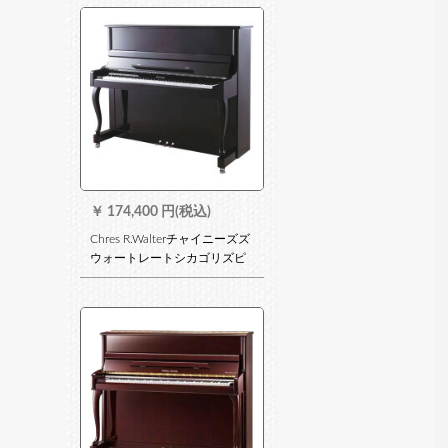
ルしてピアノを調律して1駅式
のサビスのピアノを加減しま
す。
￥
174,400 円(税込)
Chres R.Walterチャイニーズズ
ウォートレートシカゴリズピ
アCH-211 PEプロ用演奏级縦
型ピアノ