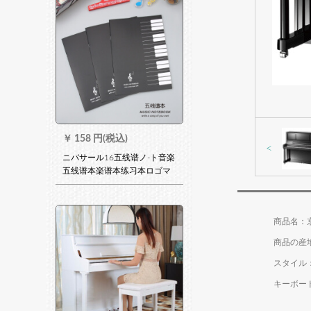
とです。3-6歳の1カラーの箱
の豪华なイホーン版です。
￥
158 円(税込)
<
ニバサール16五线谱ノ-ト音楽
五线谱本楽谱本练习本ロゴマ
ク知识デフォで2 mmチェクを
行う。3 mm 4 mmが必要で
す。メッセージングをお願し
商品名：京珠
ます。
商品の産
スタイル
キーボード