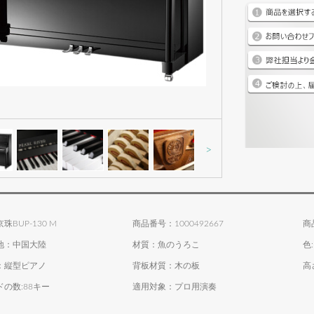
>
BUP-130 M
商品番号：1000492667
商
地：中国大陸
材質：魚のうろこ
色
：縦型ピアノ
背板材質：木の板
高
の数:88キー
適用対象：プロ用演奏