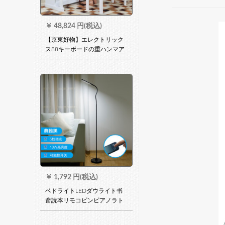
￥
48,824 円(税込)
【京東好物】エレクトリック
ス88キーボードの重ハンマア
ールドテストに合格した大人
家庭用幼児用ディジタルピノ
家庭用演奏級-806全重ハンマ
キー-漆白(椅子付)
￥
1,792 円(税込)
ベドライトLEDダウライト书
斎読本リモコピンピアノラト
北欧ネコ风雅黒(5段调光)10 W