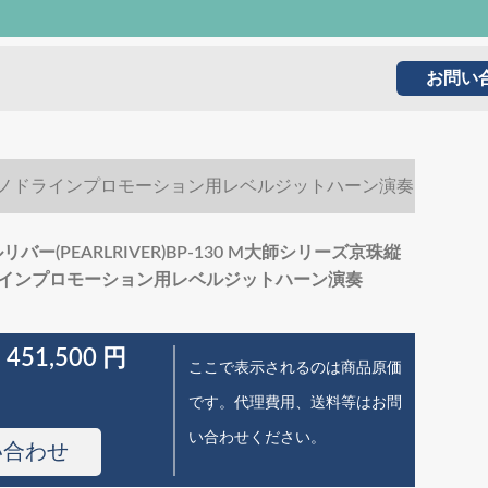
お問い
珠縦型ピアノドラインプロモーション用レベルジットハーン演奏
バー(PEARLRIVER)BP-130 M大師シリーズ京珠縦
インプロモーション用レベルジットハーン演奏
 451,500 円
ここで表示されるのは商品原価
です。代理費用、送料等はお問
い合わせください。
い合わせ