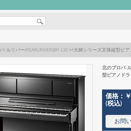
パ-ルリバー(PEARLRIVER)BP-130 M大師シリーズ京
北のプロパ-ルリ
型ピアノドラ
価格：
￥
(税込)
お問