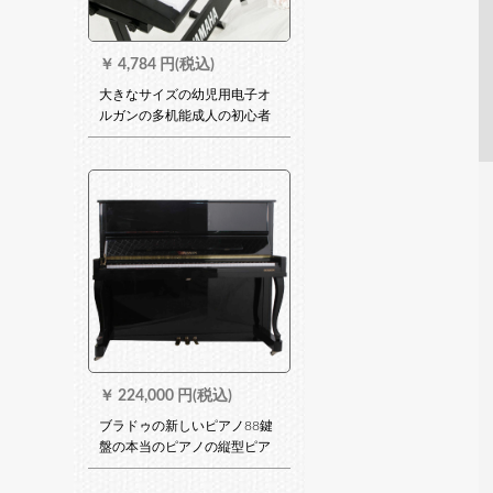
￥
4,784 円(税込)
大きなサイズの幼児用电子オ
ルガンの多机能成人の初心者
の子供入门61ピアノのキーボ
ードの家庭用音楽器の大きさ
さとうの版【黒い】オルガの
棚+
￥
224,000 円(税込)
ブラドゥの新しいピアノ88鍵
盤の本当のピアノの縦型ピア
ノは北京の同城のピアノをレ
ンテルして琴のプロをレンテ