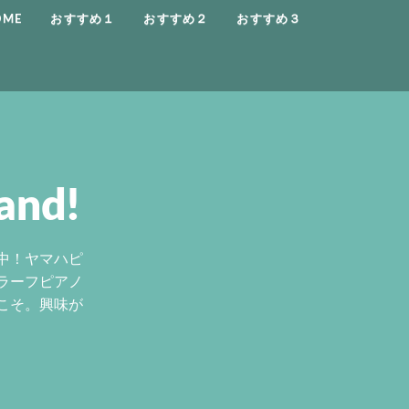
OME
おすすめ１
おすすめ２
おすすめ３
and!
中！ヤマハピ
ラーフピアノ
こそ。興味が