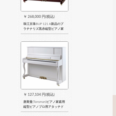
￥
268,000 円(税込)
珠江京珠BUP 121 A新品のプ
ラチナリズ黒赤縦型ピアノ家
庭用プロ用教育用ワイントラ
ック
￥
127,104 円(税込)
唐斯曼(Tansman)ピアノ家庭用
縦型ピアノプロ用アタッチド
试验でピアノ初心者成人练习