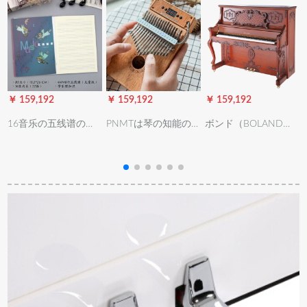
￥ 159,192
￥ 159,192
￥ 159,192
￥
16音乐の五线谱の楽
PNMTは琴の知能の
ボンド（BOLAND）
谱の本の钢の楽谱の
明かりにキスして琴
の全く新しハイエッ
练习本は楽理を持っ
の17音のカリンボー
ド縦型ピアノを演奏
ています。天使を注
ンの指の琴のladuorui
するBL 26-Fプロを演
文してください。そ
とかドラックの指の
奏で入力して配置し
して、ここでやりま
ピアノの200首の原音
た胡桃木彫りのレイ
す。（16枚の4 mm 8
の金を指します。
トロの宮廷彫刻で
行の内ペ-ジ）
す。