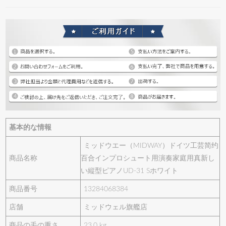
基本的な情報
ミッドウエー（MIDWAY）ドイツ工芸简约
商品名称
百合インプロシュート用演奏家庭用真新し
い縦型ピアノUD-31 Sホワイト
商品番号
13284068384
店舗
ミッドウェル旗艦店
商品の毛の重さ
23.0 kg