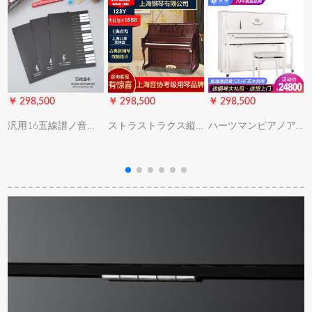
￥ 298,500
￥ 298,500
￥ 298,500
￥
汎用16五線譜ノ音楽
ストラストラクス縦
ハーツマンピアノア
五線譜練習帳楽譜知
型ピアノ12 H 211
ノハーイエック縦型
識付16枚/32面の100
HYクラ123 Y初心者
ピノ家庭用プロ用ク
冊を20冊プロシュー
家庭成人児童教育用
ララスの実木演奏ス
トします。
音協のアタッチド試
タオ・シイン白125
保
験は88キーボードピ
AF
U
ノJ 123 Y欧式クラジ
ックです。