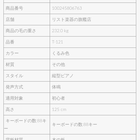
商品番号
100245806763
店舗
リスト楽器の旗艦店
商品の毛の重さ
232.0 kg
品番
T-121
カラー
くるみ色
材質
その他
スタイル
縦型ピアノ
発声方式
体鳴
適用対象
初心者
高さ
125 cm
キーボードの数:88キ
キーボードの数:88キー
ー
背板材質
木の板