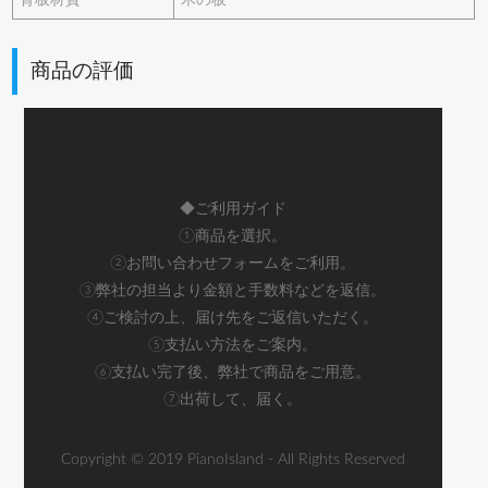
商品の評価
◆ご利用ガイド
①商品を選択。
②お問い合わせフォームをご利用。
③弊社の担当より金額と手数料などを返信。
④ご検討の上、届け先をご返信いただく。
⑤支払い方法をご案内。
⑥支払い完了後、弊社で商品をご用意。
⑦出荷して、届く。
Copyright © 2019 PianoIsland - All Rights Reserved