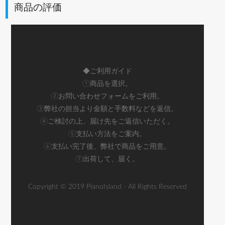
商品の評価
◆ご利用ガイド
①商品を選択。
②お問い合わせフォームをご利用。
③弊社の担当より金額と手数料などを返信。
④ご検討の上、届け先をご返信いただく。
⑤支払い方法をご案内。
⑥支払い完了後、弊社で商品をご用意。
⑦出荷して、届く。
Copyright © 2019 PianoIsland - All Rights Reserved