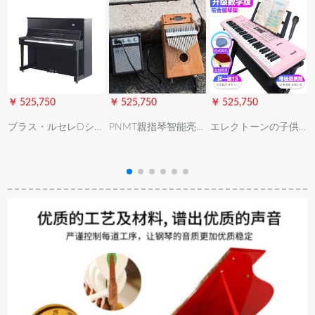
￥ 525,750
￥ 525,750
￥ 525,750
￥
ブラス・ルセレDシリ
PNMT親指琴智能亮
エレクトーンの子供
ズ縦型ピアノ初心者
灯親指琴17音卡林巴
の多機能性は1-3-12
プロ用演奏D 1 D 2 D
琴指琴laduorui啦ドラ
歳の男の子の61キー
M
2
フト300首の電気ボッ
ボードのピアノの赤
クス＋専用スピカー
ちゃんの家庭用おも
プ
ちゃんの琴の進級版
（ピンク）の贈物の
バッグ+琴架+イヤホ
ーンの琴のカバの数
字のボンド