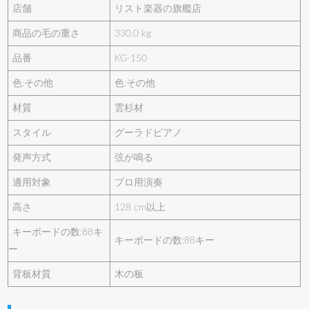
店舗
リスト楽器の旗艦店
商品の毛の重さ
330.0 kg
品番
KG-150
色:その他
色:その他
材質
雲杉材
スタイル
グーラドピアノ
発声方式
弦が鳴る
適用対象
プロ用演奏
高さ
128 cm以上
キーボードの数:88キ
キーボードの数:88キー
ー
背板材質
木の板